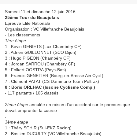
Samedi 11 et dimanche 12 juin 2016
25ème Tour du Beaujolais
Epreuve Elite Nationale
Organisation : VC Villefranche Beaujolais
- Les classements
1ère étape
1 : Kévin GENIETS (Lux-Chambéry CF)
2 : Adrien GUILLONNET (SCO Dijon)
3 : Hugo PIGEON (Chambéry CF)
4 : Jordan SARROU (Chambéry CF)
5 : Folkert OOSTRA (Pays-Bas)
6 : Francis GENETIER (Bourg-en-Bresse Ain Cycl.)
7 : Clément PATAT (CS Dammarie Team Peltrax)
8 : Boris ORLHAC (Issoire Cyclisme Comp.)
- 117 partants / 105 classés
.
2ème étape
annulée en raison d'un accident sur le parcours que
devait emprunter la course
.
3ème étape
1 : Théry SCHIR (Sui-EKZ Racing)
2 : Bastien DUCULTY (VC Villefranche Beaujolais)