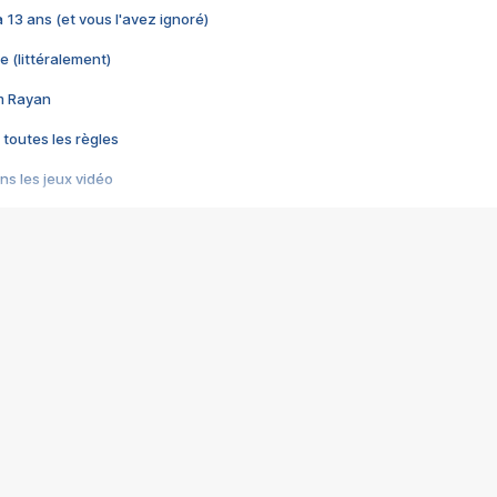
 a 13 ans (et vous l'avez ignoré)
e (littéralement)
im Rayan
 toutes les règles
s les jeux vidéo
us choquant de Rockstar ? - Le scandale BULLY
e plus moche de Steam
du RÊVE tourne au CAUCHEMAR
pendant 8 heures
it… à tort
umiliés par un jeu vidéo
ire - Final Fantasy 8