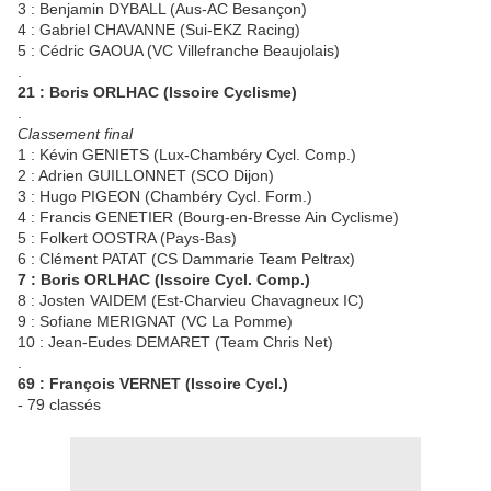
3 : Benjamin DYBALL (Aus-AC Besançon)
4 : Gabriel CHAVANNE (Sui-EKZ Racing)
5 : Cédric GAOUA (VC Villefranche Beaujolais)
.
21 : Boris ORLHAC (Issoire Cyclisme)
.
Classement final
1 : Kévin GENIETS (Lux-Chambéry Cycl. Comp.)
2 : Adrien GUILLONNET (SCO Dijon)
3 : Hugo PIGEON (Chambéry Cycl. Form.)
4 : Francis GENETIER (Bourg-en-Bresse Ain Cyclisme)
5 : Folkert OOSTRA (Pays-Bas)
6 : Clément PATAT (CS Dammarie Team Peltrax)
7 : Boris ORLHAC (Issoire Cycl. Comp.)
8 : Josten VAIDEM (Est-Charvieu Chavagneux IC)
9 : Sofiane MERIGNAT (VC La Pomme)
10 : Jean-Eudes DEMARET (Team Chris Net)
.
69 : François VERNET (Issoire Cycl.)
- 79 classés