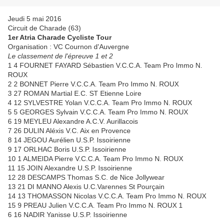
Jeudi 5 mai 2016
Circuit de Charade (63)
1er Atria Charade Cycliste Tour
Organisation : VC Cournon d'Auvergne
Le classement de l'épreuve 1 et 2
1 4 FOURNET FAYARD Sébastien V.C.C.A. Team Pro Immo N.
ROUX
2 2 BONNET Pierre V.C.C.A. Team Pro Immo N. ROUX
3 27 ROMAN Martial E.C. ST Etienne Loire
4 12 SYLVESTRE Yolan V.C.C.A. Team Pro Immo N. ROUX
5 5 GEORGES Sylvain V.C.C.A. Team Pro Immo N. ROUX
6 19 MEYLEU Alexandre A.C.V. Aurillacois
7 26 DULIN Aléxis V.C. Aix en Provence
8 14 JEGOU Aurélien U.S.P. Issoirienne
9 17 ORLHAC Boris U.S.P. Issoirienne
10 1 ALMEIDA Pierre V.C.C.A. Team Pro Immo N. ROUX
11 15 JOIN Alexandre U.S.P. Issoirienne
12 28 DESCAMPS Thomas S.C. de Nice Jollywear
13 21 DI MANNO Alexis U.C.Varennes St Pourçain
14 13 THOMASSON Nicolas V.C.C.A. Team Pro Immo N. ROUX
15 9 PREAU Julien V.C.C.A. Team Pro Immo N. ROUX 1
6 16 NADIR Yanisse U.S.P. Issoirienne