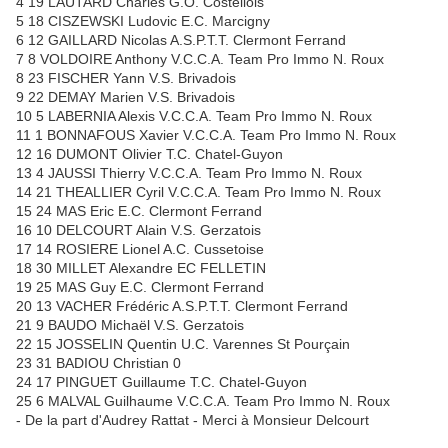
4 19 LAUTARD Charles G.O. Costellois
5 18 CISZEWSKI Ludovic E.C. Marcigny
6 12 GAILLARD Nicolas A.S.P.T.T. Clermont Ferrand
7 8 VOLDOIRE Anthony V.C.C.A. Team Pro Immo N. Roux
8 23 FISCHER Yann V.S. Brivadois
9 22 DEMAY Marien V.S. Brivadois
10 5 LABERNIA Alexis V.C.C.A. Team Pro Immo N. Roux
11 1 BONNAFOUS Xavier V.C.C.A. Team Pro Immo N. Roux
12 16 DUMONT Olivier T.C. Chatel-Guyon
13 4 JAUSSI Thierry V.C.C.A. Team Pro Immo N. Roux
14 21 THEALLIER Cyril V.C.C.A. Team Pro Immo N. Roux
15 24 MAS Eric E.C. Clermont Ferrand
16 10 DELCOURT Alain V.S. Gerzatois
17 14 ROSIERE Lionel A.C. Cussetoise
18 30 MILLET Alexandre EC FELLETIN
19 25 MAS Guy E.C. Clermont Ferrand
20 13 VACHER Frédéric A.S.P.T.T. Clermont Ferrand
21 9 BAUDO Michaël V.S. Gerzatois
22 15 JOSSELIN Quentin U.C. Varennes St Pourçain
23 31 BADIOU Christian 0
24 17 PINGUET Guillaume T.C. Chatel-Guyon
25 6 MALVAL Guilhaume V.C.C.A. Team Pro Immo N. Roux
- De la part d'Audrey Rattat - Merci à Monsieur Delcourt