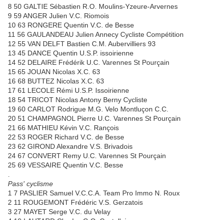
8 50 GALTIE Sébastien R.O. Moulins-Yzeure-Arvernes
9 59 ANGER Julien V.C. Riomois
10 63 RONGERE Quentin V.C. de Besse
11 56 GAULANDEAU Julien Annecy Cycliste Compétition
12 55 VAN DELFT Bastien C.M. Aubervilliers 93
13 45 DANCE Quentin U.S.P. issoirienne
14 52 DELAIRE Frédérik U.C. Varennes St Pourçain
15 65 JOUAN Nicolas X.C. 63
16 68 BUTTEZ Nicolas X.C. 63
17 61 LECOLE Rémi U.S.P. Issoirienne
18 54 TRICOT Nicolas Antony Berny Cycliste
19 60 CARLOT Rodrigue M.G. Velo Montluçon C.C.
20 51 CHAMPAGNOL Pierre U.C. Varennes St Pourçain
21 66 MATHIEU Kévin V.C. Rançois
22 53 ROGER Richard V.C. de Besse
23 62 GIROND Alexandre V.S. Brivadois
24 67 CONVERT Remy U.C. Varennes St Pourçain
25 69 VESSAIRE Quentin V.C. Besse
.
Pass' cyclisme
1 7 PASLIER Samuel V.C.C.A. Team Pro Immo N. Roux
2 11 ROUGEMONT Frédéric V.S. Gerzatois
3 27 MAYET Serge V.C. du Velay