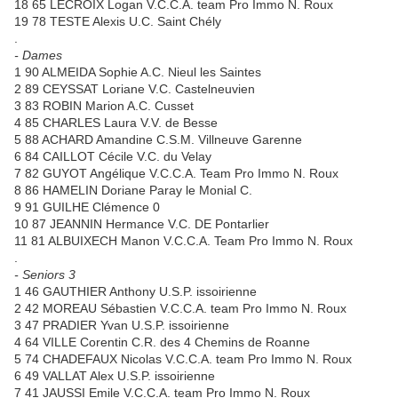
18 65 LECROIX Logan V.C.C.A. team Pro Immo N. Roux
19 78 TESTE Alexis U.C. Saint Chély
.
- Dames
1 90 ALMEIDA Sophie A.C. Nieul les Saintes
2 89 CEYSSAT Loriane V.C. Castelneuvien
3 83 ROBIN Marion A.C. Cusset
4 85 CHARLES Laura V.V. de Besse
5 88 ACHARD Amandine C.S.M. Villneuve Garenne
6 84 CAILLOT Cécile V.C. du Velay
7 82 GUYOT Angélique V.C.C.A. Team Pro Immo N. Roux
8 86 HAMELIN Doriane Paray le Monial C.
9 91 GUILHE Clémence 0
10 87 JEANNIN Hermance V.C. DE Pontarlier
11 81 ALBUIXECH Manon V.C.C.A. Team Pro Immo N. Roux
.
- Seniors 3
1 46 GAUTHIER Anthony U.S.P. issoirienne
2 42 MOREAU Sébastien V.C.C.A. team Pro Immo N. Roux
3 47 PRADIER Yvan U.S.P. issoirienne
4 64 VILLE Corentin C.R. des 4 Chemins de Roanne
5 74 CHADEFAUX Nicolas V.C.C.A. team Pro Immo N. Roux
6 49 VALLAT Alex U.S.P. issoirienne
7 41 JAUSSI Emile V.C.C.A. team Pro Immo N. Roux