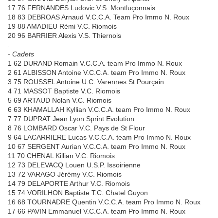
17 76 FERNANDES Ludovic V.S. Montluçonnais
18 83 DEBROAS Arnaud V.C.C.A. Team Pro Immo N. Roux
19 88 AMADIEU Rémi V.C. Riomois
20 96 BARRIER Alexis V.S. Thiernois
.
- Cadets
1 62 DURAND Romain V.C.C.A. team Pro Immo N. Roux
2 61 ALBISSON Antoine V.C.C.A. team Pro Immo N. Roux
3 75 ROUSSEL Antoine U.C. Varennes St Pourçain
4 71 MASSOT Baptiste V.C. Riomois
5 69 ARTAUD Nolan V.C. Riomois
6 63 KHAMALLAH Kyllian V.C.C.A. team Pro Immo N. Roux
7 77 DUPRAT Jean Lyon Sprint Evolution
8 76 LOMBARD Oscar V.C. Pays de St Flour
9 64 LACARRIERE Lucas V.C.C.A. team Pro Immo N. Roux
10 67 SERGENT Aurian V.C.C.A. team Pro Immo N. Roux
11 70 CHENAL Killian V.C. Riomois
12 73 DELEVACQ Louen U.S.P. Issoirienne
13 72 VARAGO Jérémy V.C. Riomois
14 79 DELAPORTE Arthur V.C. Riomois
15 74 VORILHON Baptiste T.C. Chatel Guyon
16 68 TOURNADRE Quentin V.C.C.A. team Pro Immo N. Roux
17 66 PAVIN Emmanuel V.C.C.A. team Pro Immo N. Roux