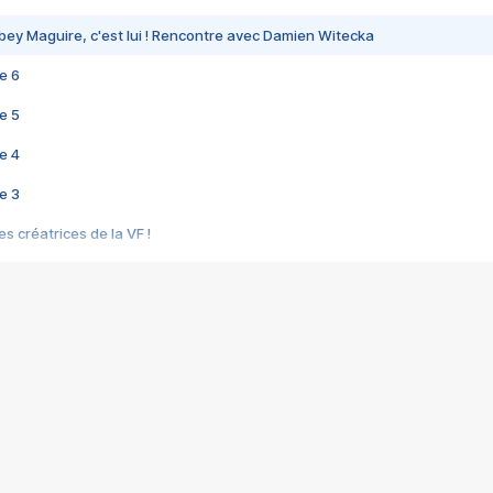
bey Maguire, c'est lui ! Rencontre avec Damien Witecka
e 6
e 5
e 4
e 3
s créatrices de la VF !
e 2
e 1
e Mektoub My Love arrive enfin ! Rencontre avec Shaïn Boumedine et Sal
i : après Toni en famille
elle réalise le bouleversant Dites lui que je l'aime
ais ! Rencontre autour de Vie privée de Rebecca Zlotowski