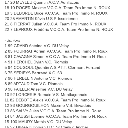
17 20 MEYLEU Quentin A.C.V. Aurillacois
18 10 ROGER Maxime V.C.C.A. Team Pro Immo N. ROUX
19 3 DEBORDE Brice V.C.C.A. Team Pro Immo N. ROUX
20 25 AMARTIN Kévin U.S.P. Issoirienne
21 8 PIERRAT Julien V.C.C.A. Team Pro Immo N. ROUX
22 7 LEPROUX Frédéric V.C.C.A. Team Pro Immo N. ROUX
.
- Juniors
1 99 GRAND Antoine V.C. DU Velay
2 85 POURRAT Adrien V.C.C.A. Team Pro Immo N. Roux
3 81 CAVAGNA Simon V.C.C.A. Team Pro Immo N. Roux
4 91 HERCHEL Dylan V.C. Riomois
5 94 COUGOUL Quentin A.S.P.T.T. Clermont Ferrand
6 75 SERIEYS Bertrand X.C. 63
7 90 HERBELIN Antoine V.C. Riomois
8 89 ARTAUD Tom V.C. Riomois
9 98 PAILLER Anselme V.C. DU Velay
10 92 LORCERIE Romain V.S. Montluçonnais
11 82 DEBOTE Alexis V.C.C.A. Team Pro Immo N. Roux
12 93 GOURGOUILHON Maxime V.S. Brivadois
13 86 SALVY Jules V.C.C.A. Team Pro Immo N. Roux
14 84 JAUSSI Etienne V.C.C.A. Team Pro Immo N. Roux
15 100 MAURY Mathis V.C. DU Velay
16 97 GIRARD Doryan U.C. St Chely d'Apcher