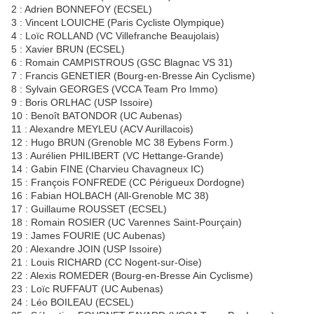
2 : Adrien BONNEFOY (ECSEL)
3 : Vincent LOUICHE (Paris Cycliste Olympique)
4 : Loïc ROLLAND (VC Villefranche Beaujolais)
5 : Xavier BRUN (ECSEL)
6 : Romain CAMPISTROUS (GSC Blagnac VS 31)
7 : Francis GENETIER (Bourg-en-Bresse Ain Cyclisme)
8 : Sylvain GEORGES (VCCA Team Pro Immo)
9 : Boris ORLHAC (USP Issoire)
10 : Benoît BATONDOR (UC Aubenas)
11 : Alexandre MEYLEU (ACV Aurillacois)
12 : Hugo BRUN (Grenoble MC 38 Eybens Form.)
13 : Aurélien PHILIBERT (VC Hettange-Grande)
14 : Gabin FINE (Charvieu Chavagneux IC)
15 : François FONFREDE (CC Périgueux Dordogne)
16 : Fabian HOLBACH (All-Grenoble MC 38)
17 : Guillaume ROUSSET (ECSEL)
18 : Romain ROSIER (UC Varennes Saint-Pourçain)
19 : James FOURIE (UC Aubenas)
20 : Alexandre JOIN (USP Issoire)
21 : Louis RICHARD (CC Nogent-sur-Oise)
22 : Alexis ROMEDER (Bourg-en-Bresse Ain Cyclisme)
23 : Loïc RUFFAUT (UC Aubenas)
24 : Léo BOILEAU (ECSEL)