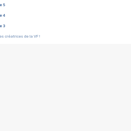
e 5
e 4
e 3
s créatrices de la VF !
e 2
e 1
e Mektoub My Love arrive enfin ! Rencontre avec Shaïn Boumedine et Sal
i : après Toni en famille
elle réalise le bouleversant Dites lui que je l'aime
ais ! Rencontre autour de Vie privée de Rebecca Zlotowski
 de Marguerite, Grave... Rencontre avec Ella Rumpf
 Les Rêveurs, un film intime sur la santé mentale