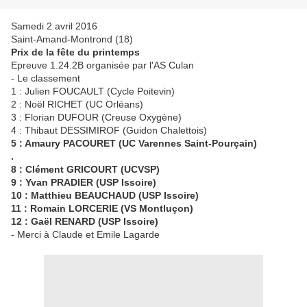
Samedi 2 avril 2016
Saint-Amand-Montrond (18)
Prix de la fête du printemps
Epreuve 1.24.2B organisée par l'AS Culan
- Le classement
1 : Julien FOUCAULT (Cycle Poitevin)
2 : Noël RICHET (UC Orléans)
3 : Florian DUFOUR (Creuse Oxygène)
4 : Thibaut DESSIMIROF (Guidon Chalettois)
5 : Amaury PACOURET (UC Varennes Saint-Pourçain)
.
8 : Clément GRICOURT (UCVSP)
9 : Yvan PRADIER (USP Issoire)
10 : Matthieu BEAUCHAUD (USP Issoire)
11 : Romain LORCERIE (VS Montluçon)
12 : Gaël RENARD (USP Issoire)
- Merci à Claude et Emile Lagarde