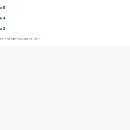
e 5
e 4
e 3
s créatrices de la VF !
e 2
e 1
e Mektoub My Love arrive enfin ! Rencontre avec Shaïn Boumedine et Sal
i : après Toni en famille
elle réalise le bouleversant Dites lui que je l'aime
ais ! Rencontre autour de Vie privée de Rebecca Zlotowski
 de Marguerite, Grave... Rencontre avec Ella Rumpf
 Les Rêveurs, un film intime sur la santé mentale