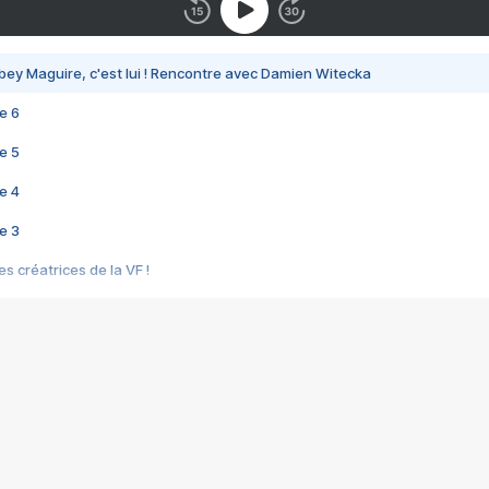
bey Maguire, c'est lui ! Rencontre avec Damien Witecka
e 6
e 5
e 4
e 3
s créatrices de la VF !
e 2
e 1
e Mektoub My Love arrive enfin ! Rencontre avec Shaïn Boumedine et Sal
i : après Toni en famille
elle réalise le bouleversant Dites lui que je l'aime