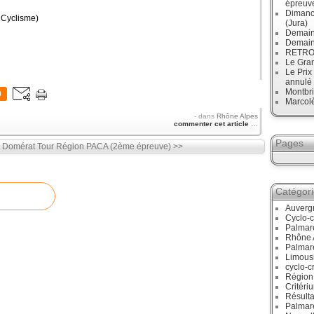
épreuve
Dimanc
 Cyclisme)
(Jura)
Demain
Demain
RETRO :
Le Gran
Le Prix
annulé
Montbri
0
Marcol
-
dans
Rhône Alpes
commenter cet article
…
Pages
à Domérat
Tour Région PACA (2ème épreuve) >>
Catégor
Auverg
Cyclo-c
Palmar
Rhône 
Palmar
Limous
cyclo-c
Région
Critéri
Résulta
Palmar