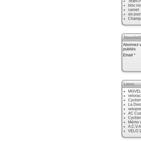
Team P
bloc no
carnet
six jour
Champ
Newslett
Abonnez-vo
publiés.
Email
Liens
MGVE
velora
Cyclis
La Dor
velopre
AC Cus
Cyclis
Mémo v
A.C.V.A
VELO 