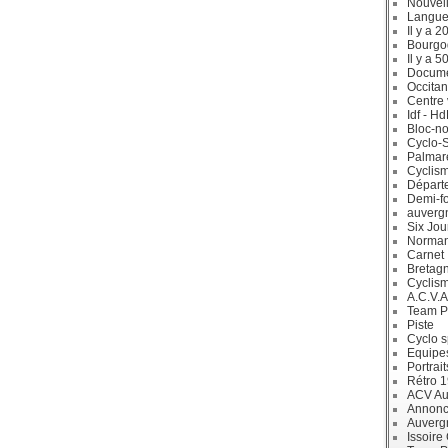
Nouvell
Langue
Il y a 2
Bourgo
Il y a 5
Docum
Occitan
Centre 
Idf - H
Bloc-no
Cyclo-S
Palmar
Cyclism
Départ
Demi-f
auverg
Six Jou
Norman
Carnet
Bretag
Cyclis
A.C.V.A
Team P
Piste
Cyclo s
Equipe
Portrait
Rétro 
ACV Aur
Annonc
Auverg
Issoire