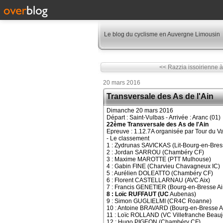
Le blog du cyclisme en Auvergne Limousin
<< Razzia issoirienne 
20 mars 2016
Transversale des As de l'Ain
Dimanche 20 mars 2016
Départ : Saint-Vulbas - Arrivée : Aranc (01)
22ème Transversale des As de l'Ain
Epreuve : 1.12.7A organisée par Tour du V
- Le classement
1 : Zydrunas SAVICKAS (Lit-Bourg-en-Bress
2 : Jordan SARROU (Chambéry CF)
3 : Maxime MAROTTE (PTT Mulhouse)
4 : Gabin FINE (Charvieu Chavagneux IC)
5 : Aurélien DOLEATTO (Chambéry CF)
6 : Florent CASTELLARNAU (AVC Aix)
7 : Francis GENETIER (Bourg-en-Bresse Ai
8 : Loïc RUFFAUT (UC
Aubenas)
9 : Simon GUGLIELMI (CR4C Roanne)
10 : Antoine BRAVARD (Bourg-en-Bresse Ai
11 : Loïc ROLLAND (VC Villefranche Beauj
12 : Hugo PIGEON (Chambéry CF)