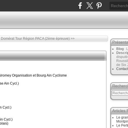
à Domérat
Tour Région PACA (2ème épreuve) >>
Présenta
Blog
: 
Descri
disput
Roussil
de Six 
Contac
alromey Organisation et Bourg Ain Cyclisme
e Ain Cycl.)
Recherc
n Cycl.)
Articles
Le gran
n Cycl.)
Montpi
olais)
Le Pert