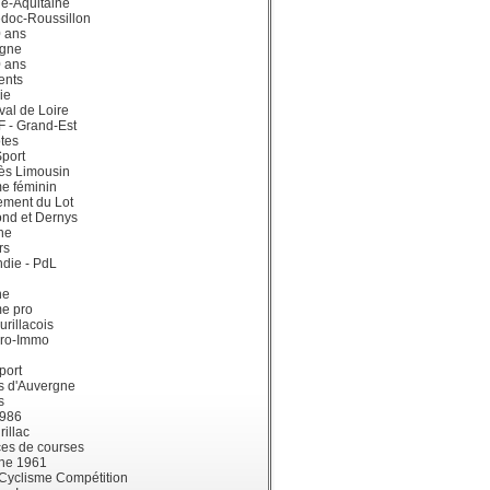
e-Aquitaine
doc-Roussillon
0 ans
gne
0 ans
ents
ie
val de Loire
dF - Grand-Est
tes
port
ès Limousin
e féminin
ement du Lot
ond et Dernys
ne
rs
die - PdL
ne
me pro
urillacois
ro-Immo
port
s d'Auvergne
s
1986
illac
es de courses
ne 1961
 Cyclisme Compétition