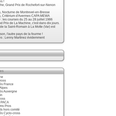
s !
he, Grand Prix de Rochefort-sur-Nenon
, Nocturne de Montrevel-en-Bresse
, Critérium d'Avermes CAPA MEWA
 les courses du 25 au 28 juillet 1986
d Prix de La Machine, c'est dans dix jours.
 de la Saint-Romain à La Motte (Var) est
son, l'autre pays de la fourme !
ès : Lenny Martinez évidemment
ies
ne
ross
ès France
Alpes
ès Auvergne
in
ross
 PACA
ums Pros
ts hors comité
ès Cyclo-cross