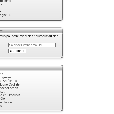
ro Immo
te
s
agne 66
er
us pour être averti des nouveaux articles
LO
cingnews
me Ardéchois
dogne Cycliste
ssecollection
set
me en Limousin
élo
urillacois
19