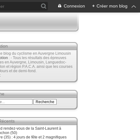
Connexion
+
Créer mon blog
tion
Le blog du cyclisme en Auvergne Limousin
ption
: - Tous les résultats des épreuves
ées en Auvergne, Limousin, Languedoc-
lon et région P.A.C.A. ainsi que les courses
Jours et de demi-fond.
t
he
 Récents
d rendez-vous de la Saint-Laurent à
nchon (50)
re (35) : 4 jours de fête et 2 magnifiques