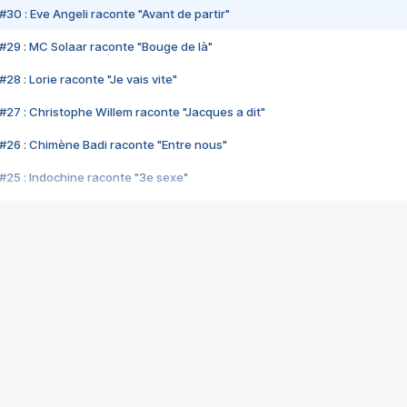
#30 : Eve Angeli raconte "Avant de partir"
#29 : MC Solaar raconte "Bouge de là"
28 : Lorie raconte "Je vais vite"
#27 : Christophe Willem raconte "Jacques a dit"
#26 : Chimène Badi raconte "Entre nous"
#25 : Indochine raconte "3e sexe"
#24 : Zaho raconte "C'est chelou"
#23 : Patrick Bruel raconte "Au café des délices"
#22 : Kyo raconte "Le chemin"
#21 : Nolwenn Leroy raconte "Cassé"
#20 : Patrick Hernandez raconte "Born to be alive"
#19 : Lorie raconte "Près de moi"
#18 : Michael Jones raconte "A nos actes manqués" (avec Jean-Jacque