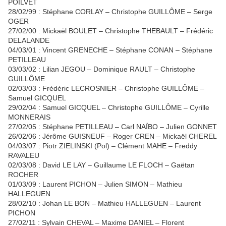
POILVET
28/02/99 : Stéphane CORLAY – Christophe GUILLÔME – Serge
OGER
27/02/00 : Mickaël BOULET – Christophe THEBAULT – Frédéric
DELALANDE
04/03/01 : Vincent GRENECHE – Stéphane CONAN – Stéphane
PETILLEAU
03/03/02 : Lilian JEGOU – Dominique RAULT – Christophe
GUILLÔME
02/03/03 : Frédéric LECROSNIER – Christophe GUILLÔME –
Samuel GICQUEL
29/02/04 : Samuel GICQUEL – Christophe GUILLÔME – Cyrille
MONNERAIS
27/02/05 : Stéphane PETILLEAU – Carl NAÏBO – Julien GONNET
26/02/06 : Jérôme GUISNEUF – Roger CREN – Mickaël CHEREL
04/03/07 : Piotr ZIELINSKI (Pol) – Clément MAHE – Freddy
RAVALEU
02/03/08 : David LE LAY – Guillaume LE FLOCH – Gaëtan
ROCHER
01/03/09 : Laurent PICHON – Julien SIMON – Mathieu
HALLEGUEN
28/02/10 : Johan LE BON – Mathieu HALLEGUEN – Laurent
PICHON
27/02/11 : Sylvain CHEVAL – Maxime DANIEL – Florent