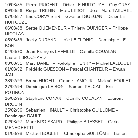
10/03/85 : Pierre PRIGENT – Didier LE HUITOUZE – Guy CRAZ
09/03/86 : Roger TREHIN – Marc LEBOT – Jean-Marc TABUREL
07/03/87 : Eric CORVAISIER – Gwénaël GUEGAN – Didier LE
HUITOUZE
06/03/88 : Serge QUEMENEUR – Thierry QUIVIGER – Philippe
NICOLAS
05/03/89 : Jacky DURAND – Loïc LE FLOHIC – Dominique LE
BON
04/03/90 : Jean-François LAFFILLE – Camille COUALAN –
Laurent BROCHARD
03/03/91 : Marc DANET – Rodolphe HENRY – Michel LALLOUET
01/03/92 : Frédéric GUESDON – Pascal CHANTEUR – Erwan
JAN
28/02/93 : Bruno HUGER – Claude LAMOUR – Mickaël BOULET
27/02/94 : Dominique LE BON – Samuel PELCAT – Eric
POTIRON
26/02/95 : Stéphane CONAN – Camille COUALAN – Laurent
DROUIN
25/02/96 : Sébastien HINAULT – Christophe GUILLÔME –
Dominique RAULT
02/03/97 : Marc BROISSARD – Philippe BRESSET – Carlo
MENEGHETTI
01/03/98 : Mickaël BOULET – Christophe GUILLÔME – Benoît