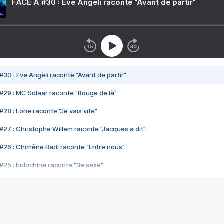
FACE A #30 : Eve Angeli raconte "Avant de partir"
#30 : Eve Angeli raconte "Avant de partir"
#29 : MC Solaar raconte "Bouge de là"
28 : Lorie raconte "Je vais vite"
#27 : Christophe Willem raconte "Jacques a dit"
#26 : Chimène Badi raconte "Entre nous"
#25 : Indochine raconte "3e sexe"
#24 : Zaho raconte "C'est chelou"
#23 : Patrick Bruel raconte "Au café des délices"
#22 : Kyo raconte "Le chemin"