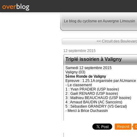
Le blog du cyclisme en Auvergne Limousin
<< Circuit des Boulevar
12 septembre 2015
Triplé issoirien à Valigny
Samedi 12 septembre 2015
Valigny (03)
5ème Ronde de Valigny
Epreuve : 1.25.1A organisée par AUmance
- Le classement
1 : Yvan PRADIER (USP Issoire)
2 : Gaël RENARD (USP Issoire)
3 : Mathieu BEAUCHAUD (USP Issoire)
4 : Arnaud BAUDIN (AC Sancoins)
5 : Sébastien GRANDRY (VS Gerzat)
- Merci à Brice Duchassin
Repost