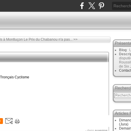
ds à Montluçon
Le Prix du Chabanou n'a pas... >>
Présenta
Blog
: 
Descri
disput
Roussil
de Six 
Contac
 Tronçais Cyclisme
Recherc
Articles
Dimanc
0
(Jura)
Demain
-
dans
auvergne