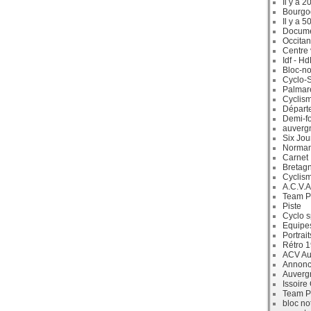
Il y a 2
Bourgo
Il y a 5
Docum
Occitan
Centre 
Idf - H
Bloc-no
Cyclo-S
Palmar
Cyclism
Départ
Demi-f
auverg
Six Jou
Norman
Carnet
Bretag
Cyclis
A.C.V.A
Team P
Piste
Cyclo s
Equipe
Portrait
Rétro 
ACV Aur
Annonc
Auverg
Issoire
Team P
bloc no