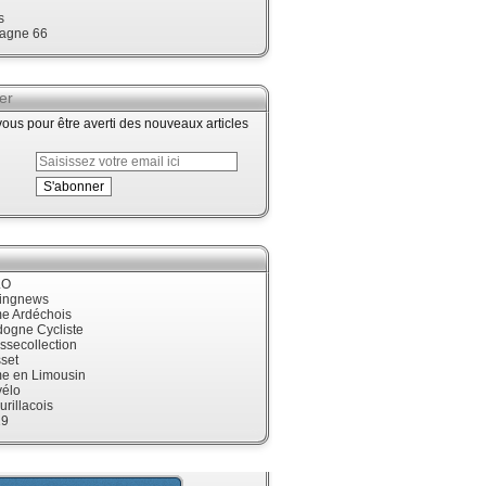
s
agne 66
er
us pour être averti des nouveaux articles
LO
cingnews
me Ardéchois
dogne Cycliste
ssecollection
set
me en Limousin
élo
urillacois
19