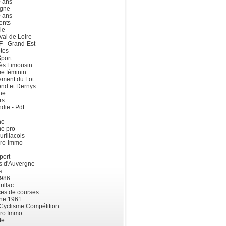
0 ans
gne
0 ans
ents
ie
val de Loire
dF - Grand-Est
tes
port
ès Limousin
e féminin
ement du Lot
ond et Dernys
ne
rs
die - PdL
ne
me pro
urillacois
ro-Immo
port
s d'Auvergne
s
1986
illac
es de courses
ne 1961
 Cyclisme Compétition
ro Immo
te