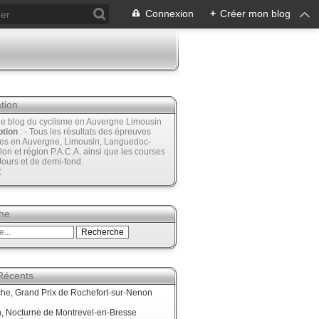
Connexion
+
Créer mon blog
tion
Le blog du cyclisme en Auvergne Limousin
ption
: - Tous les résultats des épreuves
ées en Auvergne, Limousin, Languedoc-
lon et région P.A.C.A. ainsi que les courses
Jours et de demi-fond.
t
he
 Récents
he, Grand Prix de Rochefort-sur-Nenon
, Nocturne de Montrevel-en-Bresse