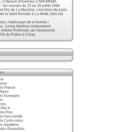
, Critérium d'Avermes CAPA MEWA
 les courses du 25 au 28 juillet 1986
d Prix de La Machine, c'est dans dix jours.
 de la Saint-Romain à La Motte (Var) est
son, l'autre pays de la fourme !
ès : Lenny Martinez évidemment
, 44ème Profronde van Oostvoorne
'Or du Poitou à Civray
ies
ne
ross
ès France
Alpes
ès Auvergne
in
ross
 PACA
ums Pros
ts hors comité
ès Cyclo-cross
e-Aquitaine
doc-Roussillon