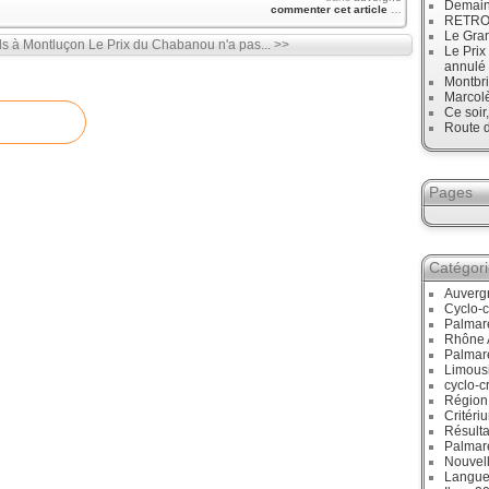
Demain
commenter cet article
…
RETRO :
Le Gran
ds à Montluçon
Le Prix du Chabanou n'a pas... >>
Le Prix
annulé
Montbri
Marcol
Ce soir
Route d
Pages
Catégor
Auverg
Cyclo-c
Palmar
Rhône 
Palmar
Limous
cyclo-c
Région
Critéri
Résulta
Palmar
Nouvell
Langue