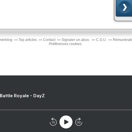
Overblog
Top articles
Contact
Signaler un abus
C.G.U.
Rémunératio
Préférences cookies
 Battle Royale - DayZ