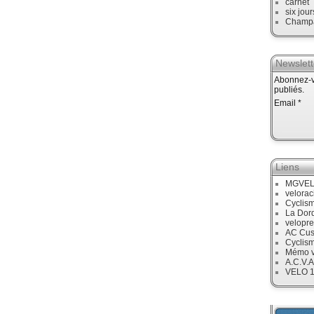
carnet
six jour
Champ
Newslett
Abonnez-vo
publiés.
Email
Liens
MGVE
velora
Cyclis
La Dor
velopre
AC Cus
Cyclis
Mémo v
A.C.V.A
VELO 