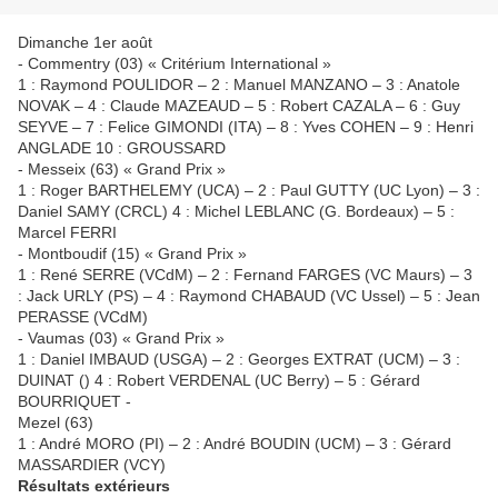
Dimanche 1er août
- Commentry (03) « Critérium International »
1 : Raymond POULIDOR – 2 : Manuel MANZANO – 3 : Anatole
NOVAK – 4 : Claude MAZEAUD – 5 : Robert CAZALA – 6 : Guy
SEYVE – 7 : Felice GIMONDI (ITA) – 8 : Yves COHEN – 9 : Henri
ANGLADE 10 : GROUSSARD
- Messeix (63) « Grand Prix »
1 : Roger BARTHELEMY (UCA) – 2 : Paul GUTTY (UC Lyon) – 3 :
Daniel SAMY (CRCL) 4 : Michel LEBLANC (G. Bordeaux) – 5 :
Marcel FERRI
- Montboudif (15) « Grand Prix »
1 : René SERRE (VCdM) – 2 : Fernand FARGES (VC Maurs) – 3
: Jack URLY (PS) – 4 : Raymond CHABAUD (VC Ussel) – 5 : Jean
PERASSE (VCdM)
- Vaumas (03) « Grand Prix »
1 : Daniel IMBAUD (USGA) – 2 : Georges EXTRAT (UCM) – 3 :
DUINAT () 4 : Robert VERDENAL (UC Berry) – 5 : Gérard
BOURRIQUET -
Mezel (63)
1 : André MORO (PI) – 2 : André BOUDIN (UCM) – 3 : Gérard
MASSARDIER (VCY)
Résultats extérieurs