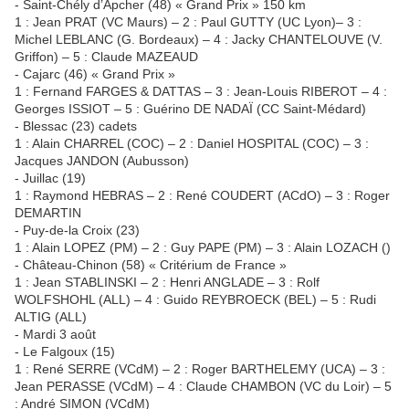
- Saint-Chély d’Apcher (48) « Grand Prix » 150 km
1 : Jean PRAT (VC Maurs) – 2 : Paul GUTTY (UC Lyon)– 3 :
Michel LEBLANC (G. Bordeaux) – 4 : Jacky CHANTELOUVE (V.
Griffon) – 5 : Claude MAZEAUD
- Cajarc (46) « Grand Prix »
1 : Fernand FARGES & DATTAS – 3 : Jean-Louis RIBEROT – 4 :
Georges ISSIOT – 5 : Guérino DE NADAÏ (CC Saint-Médard)
- Blessac (23) cadets
1 : Alain CHARREL (COC) – 2 : Daniel HOSPITAL (COC) – 3 :
Jacques JANDON (Aubusson)
- Juillac (19)
1 : Raymond HEBRAS – 2 : René COUDERT (ACdO) – 3 : Roger
DEMARTIN
- Puy-de-la Croix (23)
1 : Alain LOPEZ (PM) – 2 : Guy PAPE (PM) – 3 : Alain LOZACH ()
- Château-Chinon (58) « Critérium de France »
1 : Jean STABLINSKI – 2 : Henri ANGLADE – 3 : Rolf
WOLFSHOHL (ALL) – 4 : Guido REYBROECK (BEL) – 5 : Rudi
ALTIG (ALL)
- Mardi 3 août
- Le Falgoux (15)
1 : René SERRE (VCdM) – 2 : Roger BARTHELEMY (UCA) – 3 :
Jean PERASSE (VCdM) – 4 : Claude CHAMBON (VC du Loir) – 5
: André SIMON (VCdM)