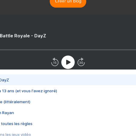
Créer un blog
 Battle Royale - DayZ
 DayZ
 a 13 ans (et vous l'avez ignoré)
e (littéralement)
im Rayan
 toutes les règles
s les jeux vidéo