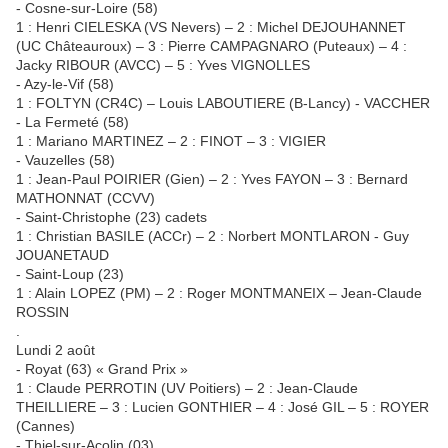
- Cosne-sur-Loire (58)
1 : Henri CIELESKA (VS Nevers) – 2 : Michel DEJOUHANNET
(UC Châteauroux) – 3 : Pierre CAMPAGNARO (Puteaux) – 4 :
Jacky RIBOUR (AVCC) – 5 : Yves VIGNOLLES
- Azy-le-Vif (58)
1 : FOLTYN (CR4C) – Louis LABOUTIERE (B-Lancy) - VACCHER
- La Fermeté (58)
1 : Mariano MARTINEZ – 2 : FINOT – 3 : VIGIER
- Vauzelles (58)
1 : Jean-Paul POIRIER (Gien) – 2 : Yves FAYON – 3 : Bernard
MATHONNAT (CCVV)
- Saint-Christophe (23) cadets
1 : Christian BASILE (ACCr) – 2 : Norbert MONTLARON - Guy
JOUANETAUD
- Saint-Loup (23)
1 : Alain LOPEZ (PM) – 2 : Roger MONTMANEIX – Jean-Claude
ROSSIN
.
Lundi 2 août
- Royat (63) « Grand Prix »
1 : Claude PERROTIN (UV Poitiers) – 2 : Jean-Claude
THEILLIERE – 3 : Lucien GONTHIER – 4 : José GIL – 5 : ROYER
(Cannes)
- Thiel-sur-Acolin (03)