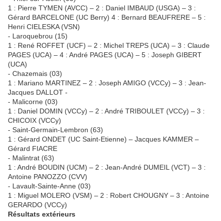
1 : Pierre TYMEN (AVCC) – 2 : Daniel IMBAUD (USGA) – 3 :
Gérard BARCELONE (UC Berry) 4 : Bernard BEAUFRERE – 5 :
Henri CIELESKA (VSN)
- Laroquebrou (15)
1 : René ROFFET (UCF) – 2 : Michel TREPS (UCA) – 3 : Claude
PAGES (UCA) – 4 : André PAGES (UCA) – 5 : Joseph GIBERT
(UCA)
- Chazemais (03)
1 : Mariano MARTINEZ – 2 : Joseph AMIGO (VCCy) – 3 : Jean-
Jacques DALLOT -
- Malicorne (03)
1 : Daniel DOMIN (VCCy) – 2 : André TRIBOULET (VCCy) – 3 :
CHICOIX (VCCy)
- Saint-Germain-Lembron (63)
1 : Gérard ONDET (UC Saint-Etienne) – Jacques KAMMER –
Gérard FIACRE
- Malintrat (63)
1 : André BOUDIN (UCM) – 2 : Jean-André DUMEIL (VCT) – 3 :
Antoine PANOZZO (CVV)
- Lavault-Sainte-Anne (03)
1 : Miguel MOLERO (VSM) – 2 : Robert CHOUGNY – 3 : Antoine
GERARDO (VCCy)
Résultats extérieurs