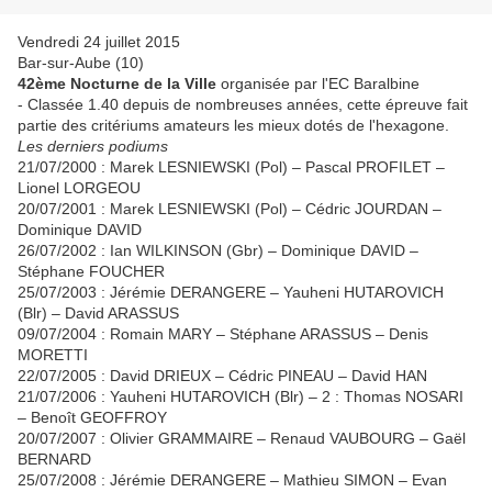
Vendredi 24 juillet 2015
Bar-sur-Aube (10)
42ème Nocturne de la Ville
organisée par l'EC Baralbine
- Classée 1.40 depuis de nombreuses années, cette épreuve fait
partie des critériums amateurs les mieux dotés de l'hexagone.
Les derniers podiums
21/07/2000 : Marek LESNIEWSKI (Pol) – Pascal PROFILET –
Lionel LORGEOU
20/07/2001 : Marek LESNIEWSKI (Pol) – Cédric JOURDAN –
Dominique DAVID
26/07/2002 : Ian WILKINSON (Gbr) – Dominique DAVID –
Stéphane FOUCHER
25/07/2003 : Jérémie DERANGERE – Yauheni HUTAROVICH
(Blr) – David ARASSUS
09/07/2004 : Romain MARY – Stéphane ARASSUS – Denis
MORETTI
22/07/2005 : David DRIEUX – Cédric PINEAU – David HAN
21/07/2006 : Yauheni HUTAROVICH (Blr) – 2 : Thomas NOSARI
– Benoît GEOFFROY
20/07/2007 : Olivier GRAMMAIRE – Renaud VAUBOURG – Gaël
BERNARD
25/07/2008 : Jérémie DERANGERE – Mathieu SIMON – Evan