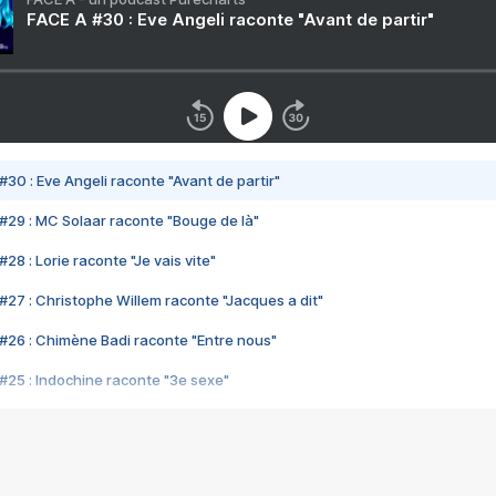
FACE A #30 : Eve Angeli raconte "Avant de partir"
#30 : Eve Angeli raconte "Avant de partir"
#29 : MC Solaar raconte "Bouge de là"
28 : Lorie raconte "Je vais vite"
#27 : Christophe Willem raconte "Jacques a dit"
#26 : Chimène Badi raconte "Entre nous"
#25 : Indochine raconte "3e sexe"
#24 : Zaho raconte "C'est chelou"
#23 : Patrick Bruel raconte "Au café des délices"