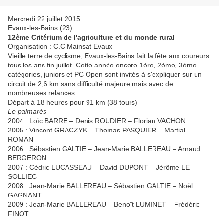
Mercredi 22 juillet 2015
Evaux-les-Bains (23)
12ème Critérium de l'agriculture et du monde rural
Organisation : C.C.Mainsat Evaux
Vieille terre de cyclisme, Evaux-les-Bains fait la fête aux coureurs
tous les ans fin juillet. Cette année encore 1ère, 2ème, 3ème
catégories, juniors et PC Open sont invités à s'expliquer sur un
circuit de 2,6 km sans difficulté majeure mais avec de
nombreuses relances.
Départ à 18 heures pour 91 km (38 tours)
Le palmarès
2004 : Loïc BARRE – Denis ROUDIER – Florian VACHON
2005 : Vincent GRACZYK – Thomas PASQUIER – Martial
ROMAN
2006 : Sébastien GALTIE – Jean-Marie BALLEREAU – Arnaud
BERGERON
2007 : Cédric LUCASSEAU – David DUPONT – Jérôme LE
SOLLIEC
2008 : Jean-Marie BALLEREAU – Sébastien GALTIE – Noël
GAGNANT
2009 : Jean-Marie BALLEREAU – Benoît LUMINET – Frédéric
FINOT