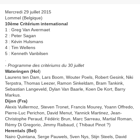
Mercredi 29 juillet 2015
Lommel (Belgique)
10ème Critérium international
1 : Greg Van Avermaet
2 : Peter Sagan
3 : Kévin Hulsmans
4 : Tim Wellens
5 : Kenneth Vanbilsen
.
-
Programme des critériums du 30 juillet
Wateringen (Hol
)
Laurens ten Dam, Lars Boom, Wouter Poels, Robert Gesink, Niki
Terpstra, Thomas Leezer, Ramon Sinkeldam, Bram Tankink,
Sebastian Langeveld, Dylan Van Baarle, Koen De Kort, Barry
Markus.
Dijon (Fra)
Alexis Vuillermoz, Steven Tronet, Francis Mourey, Yoann Offredo,
Pierre-Luc Perichon, David Menut, Yannick Martinez, Jean-
Christophe Peraud, Fédéric Brun, Marc Sarreau, Martial Roman,
Rémy Di Gregorio, Jimmy Raibaud, ( Thibaut Pinot ?)
Herentals (Bel)
Nairo Quintana, Serge Pauwels, Sven Nys, Stijn Steels, David