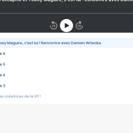
bey Maguire, c'est lui ! Rencontre avec Damien Witecka
e 6
e 5
e 4
e 3
s créatrices de la VF !
e 2
e 1
e Mektoub My Love arrive enfin ! Rencontre avec Shaïn Boumedine et Sal