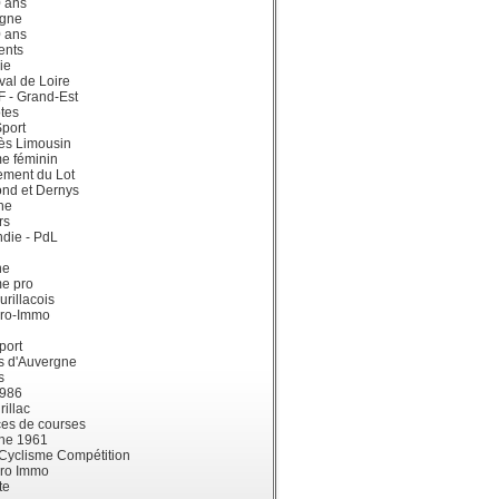
0 ans
gne
0 ans
ents
ie
val de Loire
dF - Grand-Est
tes
port
ès Limousin
e féminin
ement du Lot
ond et Dernys
ne
rs
die - PdL
ne
me pro
urillacois
ro-Immo
port
s d'Auvergne
s
1986
illac
es de courses
ne 1961
 Cyclisme Compétition
ro Immo
te