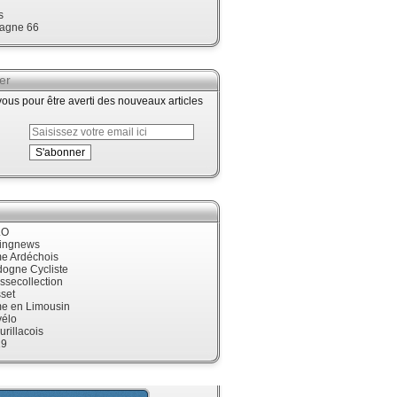
s
agne 66
er
us pour être averti des nouveaux articles
LO
cingnews
me Ardéchois
dogne Cycliste
ssecollection
set
me en Limousin
élo
urillacois
19