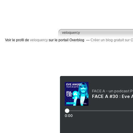
veloquercy
Voir le profil de
veloquercy
sur le portail Overblog
Créer un blog gratuit sur 
FACE A - un podcast 
FACE A #30 : Eve A
0:00