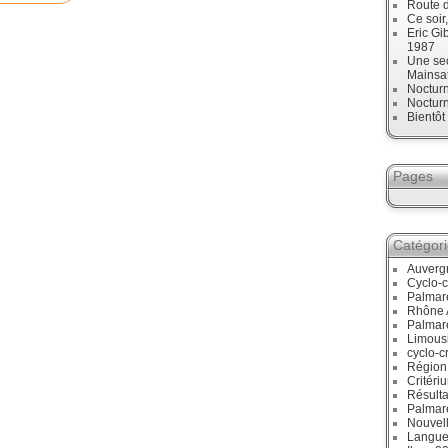
Route d
Ce soir
Eric Gi
1987
Une sec
Mainsa
Noctur
Noctur
Bientô
Pages
Catégor
Auverg
Cyclo-c
Palmar
Rhône 
Palmar
Limous
cyclo-c
Région
Critéri
Résulta
Palmar
Nouvell
Langue