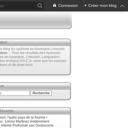
Connexion
+
Créer mon blog
tion
Le blog du cyclisme en Auvergne Limousin
ption
: - Tous les résultats des épreuves
ées en Auvergne, Limousin, Languedoc-
lon et région P.A.C.A. ainsi que les courses
Jours et de demi-fond.
t
he
 Récents
son, l'autre pays de la fourme !
ès : Lenny Martinez évidemment
, 44ème Profronde van Oostvoorne