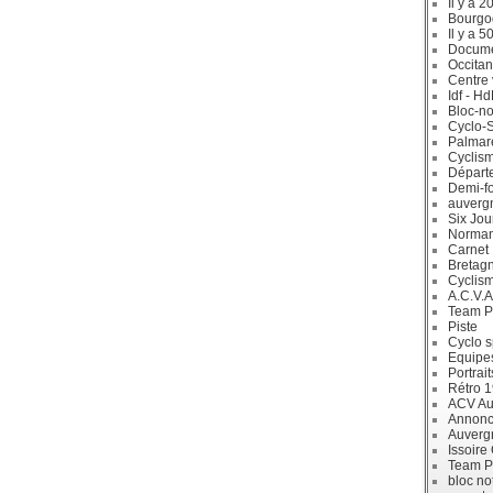
Il y a 2
Bourgo
Il y a 5
Docum
Occitan
Centre 
Idf - H
Bloc-no
Cyclo-S
Palmar
Cyclism
Départ
Demi-f
auverg
Six Jou
Norman
Carnet
Bretag
Cyclis
A.C.V.A
Team P
Piste
Cyclo s
Equipe
Portrait
Rétro 
ACV Aur
Annonc
Auverg
Issoire
Team P
bloc no