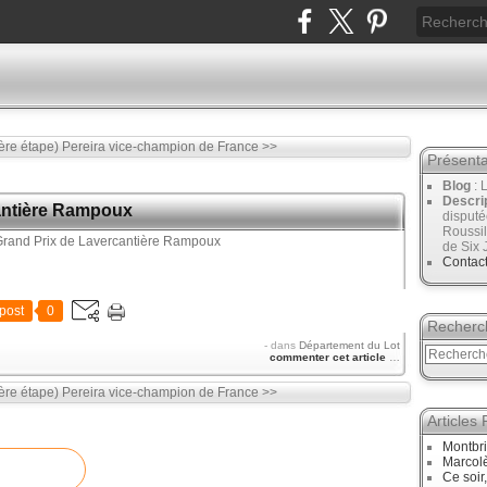
ère étape)
Pereira vice-champion de France >>
Présenta
Blog
: 
Descri
antière Rampoux
disput
Roussil
de Six 
Contac
post
0
Recherc
-
dans
Département du Lot
commenter cet article
…
ère étape)
Pereira vice-champion de France >>
Articles
Montbri
Marcol
Ce soir