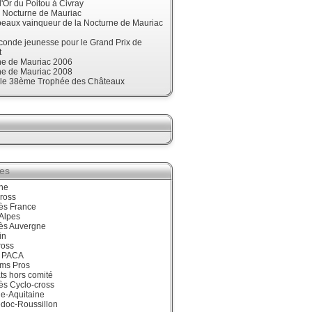
'Or du Poitou à Civray
, Nocturne de Mauriac
beaux vainqueur de la Nocturne de Mauriac
onde jeunesse pour le Grand Prix de
t
ne de Mauriac 2006
ne de Mauriac 2008
t le 38ème Trophée des Châteaux
ies
ne
ross
ès France
Alpes
ès Auvergne
in
ross
 PACA
ums Pros
ts hors comité
ès Cyclo-cross
e-Aquitaine
doc-Roussillon