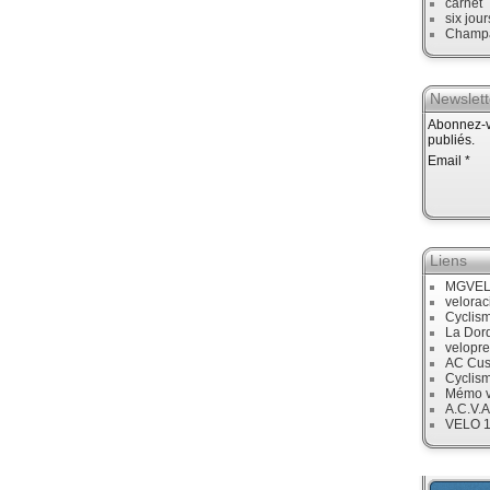
carnet
six jour
Champ
Newslett
Abonnez-vo
publiés.
Email
Liens
MGVE
velora
Cyclis
La Dor
velopre
AC Cus
Cyclis
Mémo v
A.C.V.A
VELO 