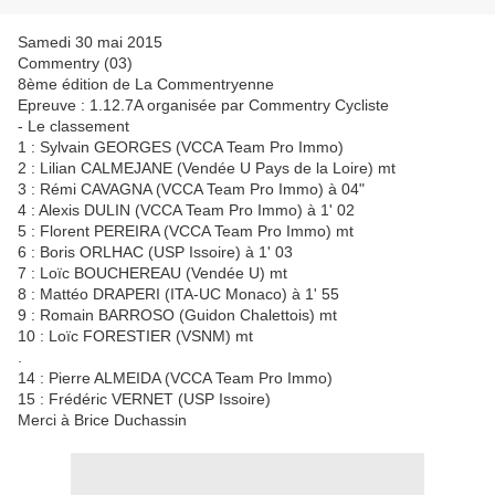
Samedi 30 mai 2015
Commentry (03)
8ème édition de La Commentryenne
Epreuve : 1.12.7A organisée par Commentry Cycliste
- Le classement
1 : Sylvain GEORGES (VCCA Team Pro Immo)
2 : Lilian CALMEJANE (Vendée U Pays de la Loire) mt
3 : Rémi CAVAGNA (VCCA Team Pro Immo) à 04"
4 : Alexis DULIN (VCCA Team Pro Immo) à 1' 02
5 : Florent PEREIRA (VCCA Team Pro Immo) mt
6 : Boris ORLHAC (USP Issoire) à 1' 03
7 : Loïc BOUCHEREAU (Vendée U) mt
8 : Mattéo DRAPERI (ITA-UC Monaco) à 1' 55
9 : Romain BARROSO (Guidon Chalettois) mt
10 : Loïc FORESTIER (VSNM) mt
.
14 : Pierre ALMEIDA (VCCA Team Pro Immo)
15 : Frédéric VERNET (USP Issoire)
Merci à Brice Duchassin