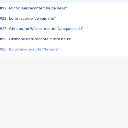
#29 : MC Solaar raconte "Bouge de là"
28 : Lorie raconte "Je vais vite"
#27 : Christophe Willem raconte "Jacques a dit"
#26 : Chimène Badi raconte "Entre nous"
#25 : Indochine raconte "3e sexe"
#24 : Zaho raconte "C'est chelou"
#23 : Patrick Bruel raconte "Au café des délices"
#22 : Kyo raconte "Le chemin"
#21 : Nolwenn Leroy raconte "Cassé"
#20 : Patrick Hernandez raconte "Born to be alive"
#19 : Lorie raconte "Près de moi"
#18 : Michael Jones raconte "A nos actes manqués" (avec Jean-Jacque