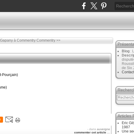
 Gapany à Commentry
Commentry >>
Présenta
Blog
: 
Descri
disput
Roussil
de Six 
Contac
-Pourçain)
sme)
Recherc
Articles
0
Eric Gi
1987
-
dans
auvergne
Une sec
commenter cet article
…