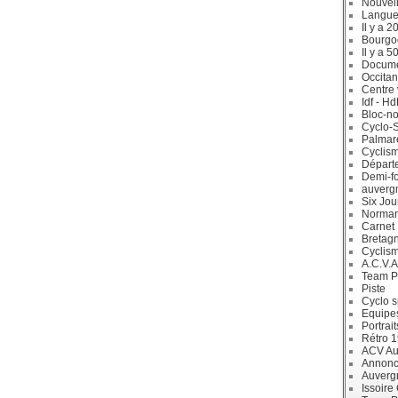
Nouvell
Langue
Il y a 2
Bourgo
Il y a 5
Docum
Occitan
Centre 
Idf - H
Bloc-no
Cyclo-S
Palmar
Cyclism
Départ
Demi-f
auverg
Six Jou
Norman
Carnet
Bretag
Cyclis
A.C.V.A
Team P
Piste
Cyclo s
Equipe
Portrait
Rétro 
ACV Aur
Annonc
Auverg
Issoire