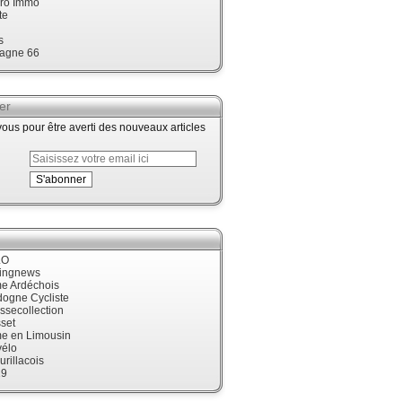
ro Immo
te
s
agne 66
er
us pour être averti des nouveaux articles
LO
cingnews
me Ardéchois
dogne Cycliste
ssecollection
set
me en Limousin
élo
urillacois
19