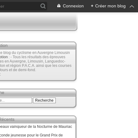
Connexion
+
Créer mon blog
tion
Le blog du cyclisme en Auvergne Limousin
ption
: - Tous les résultats des épreuves
ées en Auvergne, Limousin, Languedoc-
lon et région P.A.C.A. ainsi que les courses
Jours et de demi-fond.
t
he
 Récents
beaux vainqueur de la Nocturne de Mauriac
onde jeunesse pour le Grand Prix de