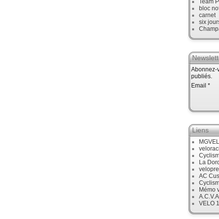
Team P
bloc no
carnet
six jour
Champ
Newslett
Abonnez-vo
publiés.
Email
Liens
MGVE
velora
Cyclis
La Dor
velopre
AC Cus
Cyclis
Mémo v
A.C.V.A
VELO 