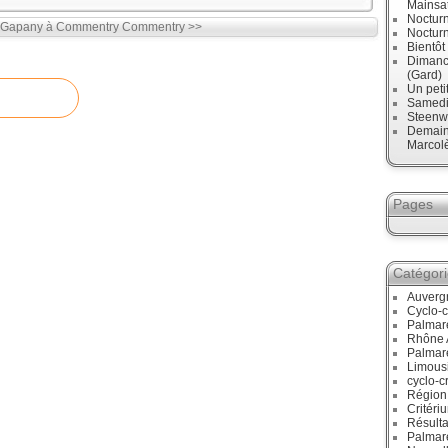
Mainsa
Noctur
 Gapany à Commentry
Commentry >>
Noctur
Bientô
Dimanch
(Gard)
Un peti
Samedi,
Steenw
Demain,
Marcol
Pages
Catégor
Auverg
Cyclo-c
Palmar
Rhône 
Palmar
Limous
cyclo-c
Région
Critéri
Résulta
Palmar