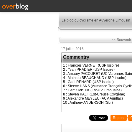
Le blog du cyclisme en Auvergne Limousin
<< Souvenir
17 juillet 2016
Commentry
1 : François VERNET (USP Issoire)
2 : Yvan PRADIER (USP Issoire)
3 : Amaury PACOURET (UC Varennes Saint
4 : Mathieu BEAUCHAUD (USP Issoire)
5 : Gaël RENARD (USP Issoire)
6 : Steeve HANS (Aumance Tronçais Cycli
7 : Gert KIVISTIK (Est-UV Limousine)
8 : Steven KALF (Est-Creuse Oxygène)
9 : Alexandre MEYLEU (ACV Aurillac)
10 : Anthony ANDERSON (Gbr)
Repost