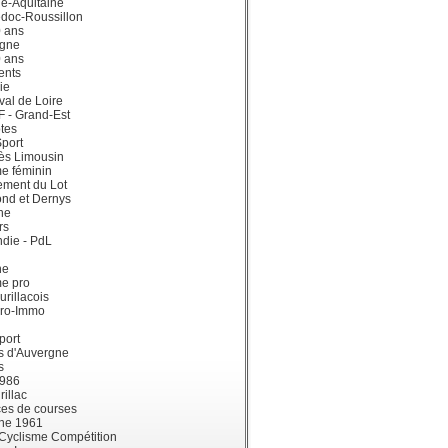
e-Aquitaine
doc-Roussillon
0 ans
gne
0 ans
ents
ie
val de Loire
dF - Grand-Est
tes
port
ès Limousin
e féminin
ement du Lot
ond et Dernys
ne
rs
die - PdL
ne
me pro
urillacois
ro-Immo
port
s d'Auvergne
s
1986
illac
es de courses
ne 1961
 Cyclisme Compétition