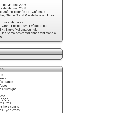
t
ne de Mauriac 2006
ne de Mauriac 2008
t le 38ème Trophée des Châteaux
e, 70ème Grand Prix de la ville d'Uzès
t Tour à Marcolès
 Grand Prix de Puy-l'Evêque (Lot)
ijk : Bauke Mollema cumule
 les Semaines cantaliennes font étape à
ès
ies
ne
ross
ès France
Alpes
ès Auvergne
in
ross
 PACA
ums Pros
ts hors comité
ès Cyclo-cross